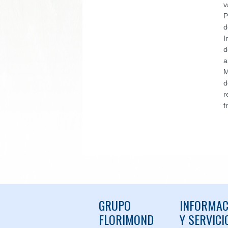
v
P
d
I
d
a
M
d
r
f
GRUPO
INFORMAC
FLORIMOND
Y SERVICI