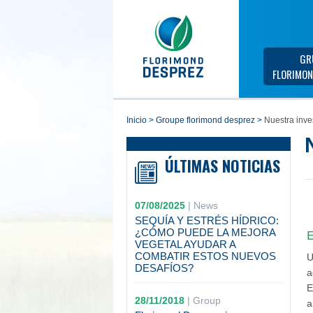
GR
FLORIMON
inicio
>
groupe florimond desprez
>
Nuestra inve
ÚLTIMAS NOTICIAS
07/08/2025
|
News
SEQUÍA Y ESTRÉS HÍDRICO:
¿CÓMO PUEDE LA MEJORA
E
VEGETAL AYUDAR A
COMBATIR ESTOS NUEVOS
U
DESAFÍOS?
a
E
28/11/2018
|
Group
a