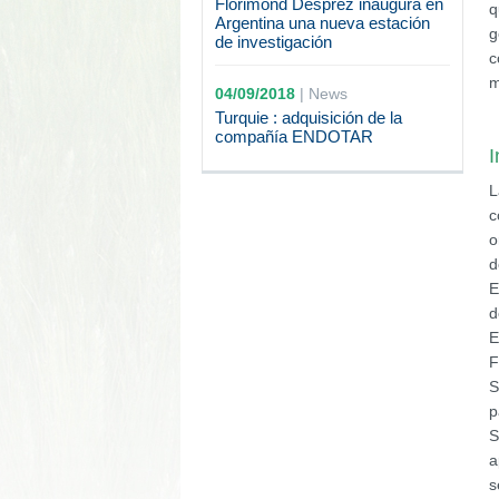
Florimond Desprez inaugura en
q
Argentina una nueva estación
g
de investigación
c
m
04/09/2018
|
News
Turquie : adquisición de la
compañía ENDOTAR
I
L
c
o
d
E
d
E
F
S
p
S
a
s