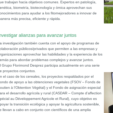
ue trabajan hacia objetivos comunes. Expertos en patología,
enética, biometría, biotecnología y ómica aprovechan sus
onocimientos para ayudar a los fitomejoradores a innovar de
anera más precisa, eficiente y rápida.
nvestigar alianzas para avanzar juntos
a investigación también cuenta con el apoyo de programas de
olaboración públicos/privados que permiten a las empresas y
rganizaciones aprovechar las habilidades y la experiencia de los
emás para abordar problemas complejos y avanzar juntos.
l Grupo Florimond Desprez participa actualmente en una serie
e proyectos conjuntos.
n el caso de los cereales, los proyectos respaldados por el
ondo de apoyo a las obtenciones vegetales (FSOV – Fonds de
outien à l’Obtention Végétal) y el Fondo de asignación especial
ara el desarrollo agrícola y rural (CASDAR – Compte d’affection
pécial au Développement Agricole et Rural), cuyo objetivo es
poyar la transición ecológica y apoyar la agricultura sostenible,
e llevan a cabo en conjunto con científicos de una amplia