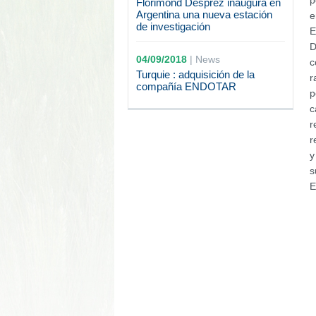
p
Florimond Desprez inaugura en
Argentina una nueva estación
e
de investigación
E
D
04/09/2018
|
News
c
Turquie : adquisición de la
r
compañía ENDOTAR
p
c
r
r
y
s
E