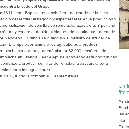
eón en una granja en Cappelle-en-Pévèle, donde todavía se
ncuentra la sede del Grupo.
n 1811, Jean-Baptiste se convirtió en propietario de la finca.
ecidió desarrollar el negocio y especializarse en la producción y
omercialización de semillas de remolacha azucarera. Y por una
azón muy concreta: debido al bloqueo del continente, ordenado
or Napoleón I, Francia se quedó sin suministro de azúcar de
aña. El emperador animó a los agricultores a producir
emolacha azucarera y ordenó plantar 32.000 hectáreas de
emolacha en Francia. Jean-Baptiste aprovechó esta oportunidad
 comenzó a producir semillas de remolacha azucarera para
uministrar a los agricultores.
n 1830, fundó la compañía “Desprez frères”.
Un t
fito
Alred
Bapti
las a
fitom
Flori