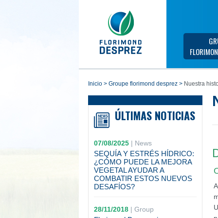
GR
FLORIMON
inicio
>
groupe florimond desprez
>
Nuestra histo
ÚLTIMAS NOTICIAS
07/08/2025
|
News
D
SEQUÍA Y ESTRÉS HÍDRICO:
¿CÓMO PUEDE LA MEJORA
VEGETAL AYUDAR A
O
COMBATIR ESTOS NUEVOS
A
DESAFÍOS?
m
U
28/11/2018
|
Group