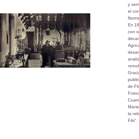
y sem
el co
fitom
En 18
con s
decan
Agric
desar
anali
remol
Graci
publi
de Fl
Franc
Cuand
Marie
la re
Fils”