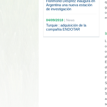
Florimond Desprez inaugura en
q
Argentina una nueva estación
g
de investigación
c
m
04/09/2018
|
News
Turquie : adquisición de la
compañía ENDOTAR
I
L
c
o
d
E
d
E
F
S
p
S
a
s