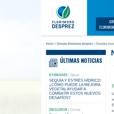
GR
FLORIMON
inicio
>
groupe florimond desprez
>
Nuestra inve
ÚLTIMAS NOTICIAS
07/08/2025
|
News
SEQUÍA Y ESTRÉS HÍDRICO:
¿CÓMO PUEDE LA MEJORA
E
VEGETAL AYUDAR A
COMBATIR ESTOS NUEVOS
U
DESAFÍOS?
a
E
28/11/2018
|
Group
a