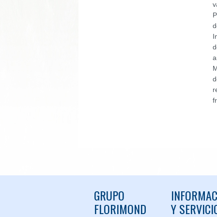
v
P
d
I
d
a
M
d
r
f
GRUPO
INFORMAC
FLORIMOND
Y SERVICI