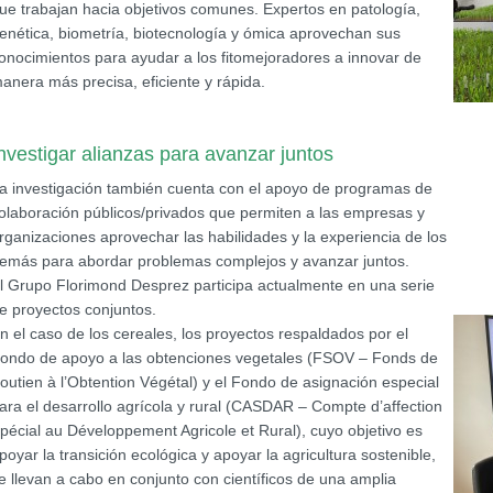
ue trabajan hacia objetivos comunes. Expertos en patología,
enética, biometría, biotecnología y ómica aprovechan sus
onocimientos para ayudar a los fitomejoradores a innovar de
anera más precisa, eficiente y rápida.
nvestigar alianzas para avanzar juntos
a investigación también cuenta con el apoyo de programas de
olaboración públicos/privados que permiten a las empresas y
rganizaciones aprovechar las habilidades y la experiencia de los
emás para abordar problemas complejos y avanzar juntos.
l Grupo Florimond Desprez participa actualmente en una serie
e proyectos conjuntos.
n el caso de los cereales, los proyectos respaldados por el
ondo de apoyo a las obtenciones vegetales (FSOV – Fonds de
outien à l’Obtention Végétal) y el Fondo de asignación especial
ara el desarrollo agrícola y rural (CASDAR – Compte d’affection
pécial au Développement Agricole et Rural), cuyo objetivo es
poyar la transición ecológica y apoyar la agricultura sostenible,
e llevan a cabo en conjunto con científicos de una amplia