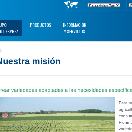
UPO
PRODUCTOS
INFORMACIÓN
D DESPREZ
Y SERVICIOS
ón
Nuestra misión
rear variedades adaptadas a las necesidades específicas
Para sa
agricul
consum
Florim
varieda