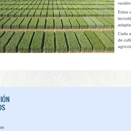
rendim
Estas 
tecnol
adapta
Cada a
de cul
agríco
IÓN
OS
nos