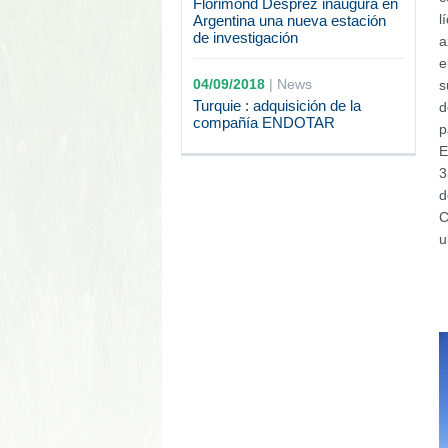
Florimond Desprez inaugura en
l
Argentina una nueva estación
de investigación
a
e
04/09/2018
|
News
s
Turquie : adquisición de la
d
compañía ENDOTAR
p
E
3
d
C
u