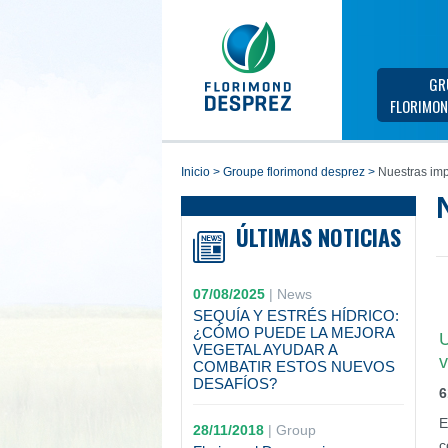
GR
FLORIMON
inicio
>
groupe florimond desprez
>
Nuestras imp
ÚLTIMAS NOTICIAS
07/08/2025
|
News
SEQUÍA Y ESTRÉS HÍDRICO:
¿CÓMO PUEDE LA MEJORA
U
VEGETAL AYUDAR A
v
COMBATIR ESTOS NUEVOS
DESAFÍOS?
6
E
28/11/2018
|
Group
c