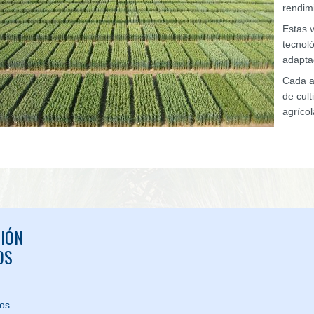
rendim
Estas 
tecnol
adapta
Cada a
de cul
agríco
IÓN
OS
nos