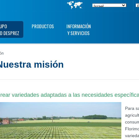
UPO
PRODUCTOS
INFORMACIÓN
D DESPREZ
Y SERVICIOS
ón
Nuestra misión
rear variedades adaptadas a las necesidades específicas
Para sa
agricul
consum
Florim
varieda