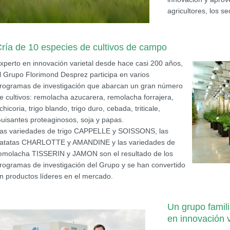
agricultores, los s
ría de 10 especies de cultivos de campo
xperto en innovación varietal desde hace casi 200 años,
l Grupo Florimond Desprez participa en varios
rogramas de investigación que abarcan un gran número
e cultivos: remolacha azucarera, remolacha forrajera,
chicoria, trigo blando, trigo duro, cebada, triticale,
uisantes proteaginosos, soja y papas.
as variedades de trigo CAPPELLE y SOISSONS, las
atatas CHARLOTTE y AMANDINE y las variedades de
emolacha TISSERIN y JAMON son el resultado de los
rogramas de investigación del Grupo y se han convertido
n productos líderes en el mercado.
Un grupo famil
en innovación v