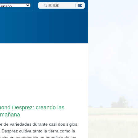
OK
mond Desprez: creando las
l mañana
r de variedades durante casi dos siglos,
Desprez cultiva tanto la tierra como la
echa su experiencia en beneficio de los