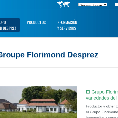
UPO
PRODUCTOS
INFORMACIÓN
D DESPREZ
Y SERVICIOS
Groupe Florimond Desprez
El Grupo Flori
variedades de
Productor y obtento
el Grupo Florimond 
innovación y aprov