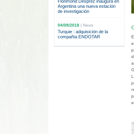
Florimond Desprez inaugura en
Argentina una nueva estación
de investigación
04/09/2018
|
News
C
Turquie : adquisición de la
compañía ENDOTAR
E
e
p
d
a
G
L
p
r
p
e