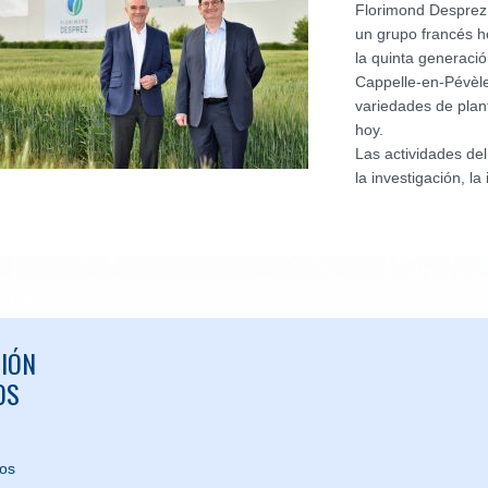
Florimond Desprez 
un grupo francés ho
la quinta generaci
Cappelle-en-Pévèle
variedades de plan
hoy.
Las actividades de
la investigación, la
IÓN
OS
nos