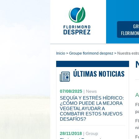
GR
FLORIMON
inicio
>
groupe florimond desprez
>
Nuestra estr
ÚLTIMAS NOTICIAS
07/08/2025
|
News
A
SEQUÍA Y ESTRÉS HÍDRICO:
¿CÓMO PUEDE LA MEJORA
F
VEGETAL AYUDAR A
p
COMBATIR ESTOS NUEVOS
DESAFÍOS?
F
n
28/11/2018
|
Group
F