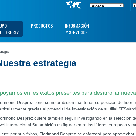
UPO
PRODUCTOS
INFORMACIÓN
D DESPREZ
Y SERVICIOS
ategia
Nuestra estrategia
poyarnos en les éxitos presentes para desarrollar nueva
lorimond Desprez tiene como ambición mantener su posición de líder m
articularmente gracias al potencial de investigación de su filial SESVa
lorimond Desprez quiere también seguir investigando en la selección de
ivel internacional.Su ambición es figurar entre los líderes europeos y m
uerte por sus éxitos, Florimond Desprez se esforzará para aprovechar l