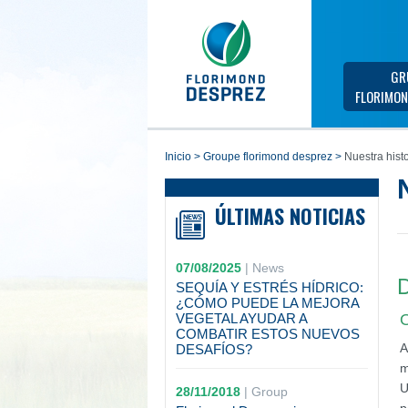
GR
FLORIMON
inicio
>
groupe florimond desprez
>
Nuestra histo
ÚLTIMAS NOTICIAS
07/08/2025
|
News
D
SEQUÍA Y ESTRÉS HÍDRICO:
¿CÓMO PUEDE LA MEJORA
VEGETAL AYUDAR A
O
COMBATIR ESTOS NUEVOS
A
DESAFÍOS?
m
U
28/11/2018
|
Group