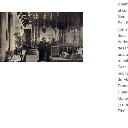
y sem
el co
fitom
En 18
con s
decan
Agric
desar
anali
remol
Graci
publi
de Fl
Franc
Cuand
Marie
la re
Fils”