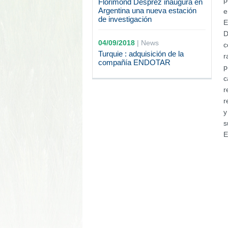
p
Florimond Desprez inaugura en
Argentina una nueva estación
e
de investigación
E
D
04/09/2018
|
News
c
Turquie : adquisición de la
r
compañía ENDOTAR
p
c
r
r
y
s
E