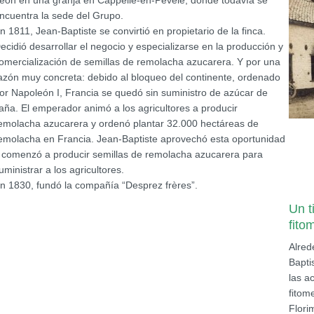
eón en una granja en Cappelle-en-Pévèle, donde todavía se
ncuentra la sede del Grupo.
n 1811, Jean-Baptiste se convirtió en propietario de la finca.
ecidió desarrollar el negocio y especializarse en la producción y
omercialización de semillas de remolacha azucarera. Y por una
azón muy concreta: debido al bloqueo del continente, ordenado
or Napoleón I, Francia se quedó sin suministro de azúcar de
aña. El emperador animó a los agricultores a producir
emolacha azucarera y ordenó plantar 32.000 hectáreas de
emolacha en Francia. Jean-Baptiste aprovechó esta oportunidad
 comenzó a producir semillas de remolacha azucarera para
uministrar a los agricultores.
n 1830, fundó la compañía “Desprez frères”.
Un t
fito
Alred
Bapti
las a
fitom
Flori