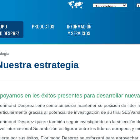
UPO
PRODUCTOS
INFORMACIÓN
D DESPREZ
Y SERVICIOS
ategia
Nuestra estrategia
poyarnos en les éxitos presentes para desarrollar nueva
lorimond Desprez tiene como ambición mantener su posición de líder m
articularmente gracias al potencial de investigación de su filial SESVa
lorimond Desprez quiere también seguir investigando en la selección de
ivel internacional.Su ambición es figurar entre los líderes europeos y m
uerte por sus éxitos, Florimond Desprez se esforzará para aprovechar l