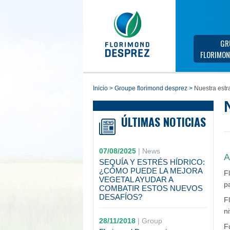
GR
FLORIMON
inicio
>
groupe florimond desprez
>
Nuestra estr
ÚLTIMAS NOTICIAS
07/08/2025
|
News
A
SEQUÍA Y ESTRÉS HÍDRICO:
¿CÓMO PUEDE LA MEJORA
F
VEGETAL AYUDAR A
p
COMBATIR ESTOS NUEVOS
DESAFÍOS?
F
n
28/11/2018
|
Group
F