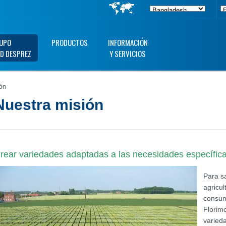
UPO
PRODUCTOS
INFORMACIÓN
D DESPREZ
Y SERVICIOS
ón
Nuestra misión
rear variedades adaptadas a las necesidades específicas
Para sa
agricul
consum
Florim
varieda