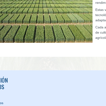
rendim
Estas 
tecnol
adapta
Cada a
de cul
agríco
IÓN
OS
nos