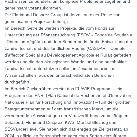
Fachwissen zu bündeln, um komplexe Probleme anzugehen und
gemeinsam voranzukommen.
Die Florimond Desprez Group ist derzeit an einer Reihe von
gemeinsamen Projekten beteiligt.
Im Bereich Getreide werden Projekte, die vom Fonds zur
Unterstützung der Pflanzenzüchtung (FSOV – Fonds de Soutien à
l’Obtention Végétal) und dem Sonderfonds für die Entwicklung der
Landwirtschaft und des ländlichen Raums (CASDAR – Compte
d’affection Spécial au Développement Agricole et Rural) gefördert
werden und die den ökologischen Wandel und eine nachhaltige
Landwirtschaft unterstützen sollen, in Zusammenarbeit mit
Wissenschaftlern aus den unterschiedlichsten Bereichen
durchgeführt.
Im Bereich Zuckerrüben vereint das FLAVIE-Programm – ein
Programm des PNRI (Plan National de Recherche et d’Innovation,
Nationaler Plan für Forschung und Innovation) – fünf der größten
Saatgutunternehmen auf dem französischen Markt, um die
verheerenden Auswirkungen der Virusverfärbung zu bekämpfen:
Betaseed, Florimond Desprez, KWS, MariboHilleshög und
SESVanderHave. Sie haben sich das ehrgeizige Ziel gesetzt, ab
2024 in offiziellen französischen Versuchen Sorten einzuführen,