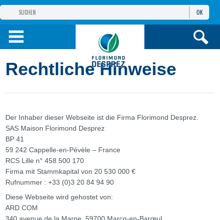
OK
GRUPPE
FLORIMOND DESPREZ
PRODUKTE
Rechtliche Hinweise
INFOS
UND DIENSTE
Der Inhaber dieser Webseite ist die Firma Florimond Desprez.
SAS Maison Florimond Desprez
BP 41
59 242 Cappelle-en-Pévèle – France
RCS Lille n° 458 500 170
Firma mit Stammkapital von 20 530 000 €
Rufnummer : +33 (0)3 20 84 94 90
Diese Webseite wird gehostet von:
ARD COM
340 avenue de la Marne, 59700 Marcq-en-Barœul