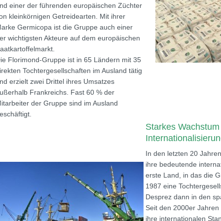
nd einer der führenden europäischen Züchter
on kleinkörnigen Getreidearten. Mit ihrer
arke Germicopa ist die Gruppe auch einer
er wichtigsten Akteure auf dem europäischen
aatkartoffelmarkt.
ie Florimond-Gruppe ist in 65 Ländern mit 35
irekten Tochtergesellschaften im Ausland tätig
nd erzielt zwei Drittel ihres Umsatzes
ußerhalb Frankreichs. Fast 60 % der
itarbeiter der Gruppe sind im Ausland
eschäftigt.
Starkes Wachstum 
Internationalisier
In den letzten 20 Jahr
ihre bedeutende interna
erste Land, in das die 
1987 eine Tochtergesell
Desprez dann in den sp
Seit den 2000er Jahren
ihre internationalen Sta