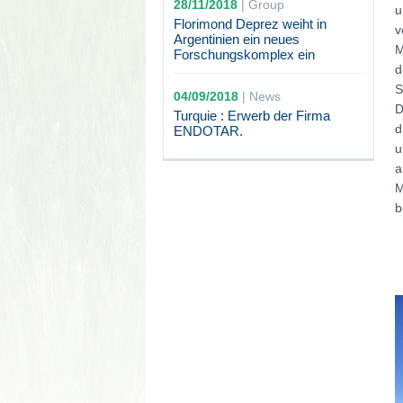
28/11/2018
|
Group
u
Florimond Deprez weiht in
v
Argentinien ein neues
M
Forschungskomplex ein
d
S
04/09/2018
|
News
D
Turquie : Erwerb der Firma
d
ENDOTAR.
u
a
M
b