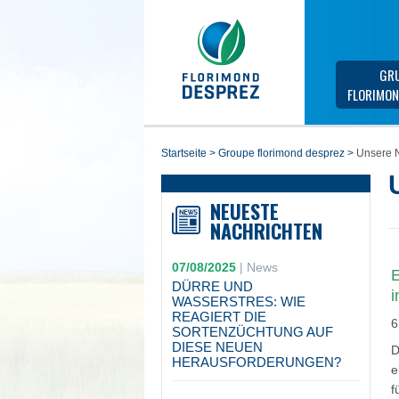
GR
FLORIMON
startseite
>
groupe florimond desprez
>
Unsere N
NEUESTE
NACHRICHTEN
07/08/2025
|
News
E
DÜRRE UND
i
WASSERSTRES: WIE
REAGIERT DIE
6
SORTENZÜCHTUNG AUF
DIESE NEUEN
D
HERAUSFORDERUNGEN?
e
f