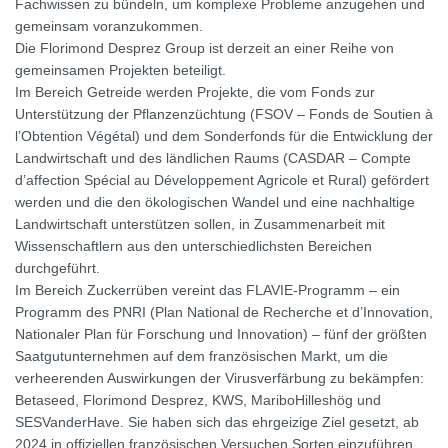
Fachwissen zu bündeln, um komplexe Probleme anzugehen und
gemeinsam voranzukommen.
Die Florimond Desprez Group ist derzeit an einer Reihe von
gemeinsamen Projekten beteiligt.
Im Bereich Getreide werden Projekte, die vom Fonds zur
Unterstützung der Pflanzenzüchtung (FSOV – Fonds de Soutien à
l’Obtention Végétal) und dem Sonderfonds für die Entwicklung der
Landwirtschaft und des ländlichen Raums (CASDAR – Compte
d’affection Spécial au Développement Agricole et Rural) gefördert
werden und die den ökologischen Wandel und eine nachhaltige
Landwirtschaft unterstützen sollen, in Zusammenarbeit mit
Wissenschaftlern aus den unterschiedlichsten Bereichen
durchgeführt.
Im Bereich Zuckerrüben vereint das FLAVIE-Programm – ein
Programm des PNRI (Plan National de Recherche et d’Innovation,
Nationaler Plan für Forschung und Innovation) – fünf der größten
Saatgutunternehmen auf dem französischen Markt, um die
verheerenden Auswirkungen der Virusverfärbung zu bekämpfen:
Betaseed, Florimond Desprez, KWS, MariboHilleshög und
SESVanderHave. Sie haben sich das ehrgeizige Ziel gesetzt, ab
2024 in offiziellen französischen Versuchen Sorten einzuführen,