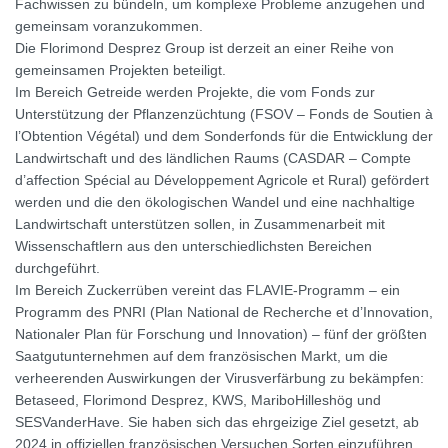
Fachwissen zu bündeln, um komplexe Probleme anzugehen und
gemeinsam voranzukommen.
Die Florimond Desprez Group ist derzeit an einer Reihe von
gemeinsamen Projekten beteiligt.
Im Bereich Getreide werden Projekte, die vom Fonds zur
Unterstützung der Pflanzenzüchtung (FSOV – Fonds de Soutien à
l’Obtention Végétal) und dem Sonderfonds für die Entwicklung der
Landwirtschaft und des ländlichen Raums (CASDAR – Compte
d’affection Spécial au Développement Agricole et Rural) gefördert
werden und die den ökologischen Wandel und eine nachhaltige
Landwirtschaft unterstützen sollen, in Zusammenarbeit mit
Wissenschaftlern aus den unterschiedlichsten Bereichen
durchgeführt.
Im Bereich Zuckerrüben vereint das FLAVIE-Programm – ein
Programm des PNRI (Plan National de Recherche et d’Innovation,
Nationaler Plan für Forschung und Innovation) – fünf der größten
Saatgutunternehmen auf dem französischen Markt, um die
verheerenden Auswirkungen der Virusverfärbung zu bekämpfen:
Betaseed, Florimond Desprez, KWS, MariboHilleshög und
SESVanderHave. Sie haben sich das ehrgeizige Ziel gesetzt, ab
2024 in offiziellen französischen Versuchen Sorten einzuführen,