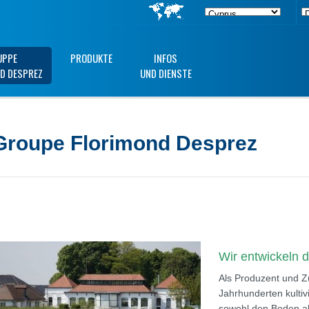
UPPE
PRODUKTE
INFOS
D DESPREZ
UND DIENSTE
Groupe Florimond Desprez
Wir entwickeln 
Als Produzent und Zü
Jahrhunderten kulti
sowohl den Boden al