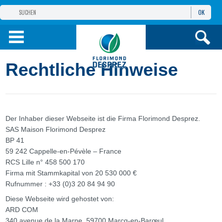
OK
GRUPPE
FLORIMOND DESPREZ
PRODUKTE
Rechtliche Hinweise
INFOS
UND DIENSTE
Der Inhaber dieser Webseite ist die Firma Florimond Desprez.
SAS Maison Florimond Desprez
BP 41
59 242 Cappelle-en-Pévèle – France
RCS Lille n° 458 500 170
Firma mit Stammkapital von 20 530 000 €
Rufnummer : +33 (0)3 20 84 94 90
Diese Webseite wird gehostet von:
ARD COM
340 avenue de la Marne, 59700 Marcq-en-Barœul