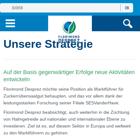
OK
GRUPPE
FLORIMOND DESPREZ
PRODUKTE
Unsere Strategie
INFOS
UND DIENSTE
Auf der Basis gegenwärtiger Erfolge neue Aktivitäten
entwickeln
Florimond Desprez möchte seine Position als Marktführer für
Zuckerrübensaatgut behaupten, und das vor allem dank der
leistungsstarken Forschung seiner Filiale SESVanderHave.
Florimond Desprez beabsichtigt, auch weiterhin in die Züchtung
von Halmgetreide auf nationaler und internationaler Ebene zu
investieren. Ziel ist es, auf diesem Sektor in Europa und weltweit
zu den Marktführern zu gehören.