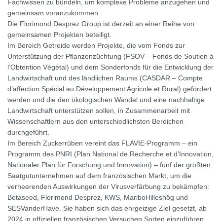
Fachwissen zu bündeln, um komplexe Probleme anzugehen und
gemeinsam voranzukommen.
Die Florimond Desprez Group ist derzeit an einer Reihe von
gemeinsamen Projekten beteiligt.
Im Bereich Getreide werden Projekte, die vom Fonds zur
Unterstützung der Pflanzenzüchtung (FSOV – Fonds de Soutien à
l’Obtention Végétal) und dem Sonderfonds für die Entwicklung der
Landwirtschaft und des ländlichen Raums (CASDAR – Compte
d’affection Spécial au Développement Agricole et Rural) gefördert
werden und die den ökologischen Wandel und eine nachhaltige
Landwirtschaft unterstützen sollen, in Zusammenarbeit mit
Wissenschaftlern aus den unterschiedlichsten Bereichen
durchgeführt.
Im Bereich Zuckerrüben vereint das FLAVIE-Programm – ein
Programm des PNRI (Plan National de Recherche et d’Innovation,
Nationaler Plan für Forschung und Innovation) – fünf der größten
Saatgutunternehmen auf dem französischen Markt, um die
verheerenden Auswirkungen der Virusverfärbung zu bekämpfen:
Betaseed, Florimond Desprez, KWS, MariboHilleshög und
SESVanderHave. Sie haben sich das ehrgeizige Ziel gesetzt, ab
2024 in offiziellen französischen Versuchen Sorten einzuführen,