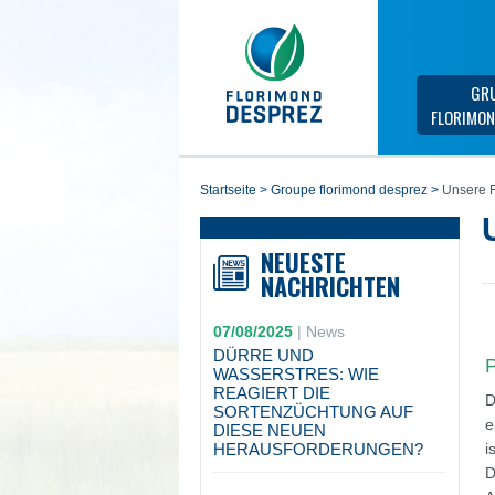
GR
FLORIMON
startseite
>
groupe florimond desprez
>
Unsere 
NEUESTE
NACHRICHTEN
07/08/2025
|
News
DÜRRE UND
P
WASSERSTRES: WIE
REAGIERT DIE
D
SORTENZÜCHTUNG AUF
e
DIESE NEUEN
HERAUSFORDERUNGEN?
is
D