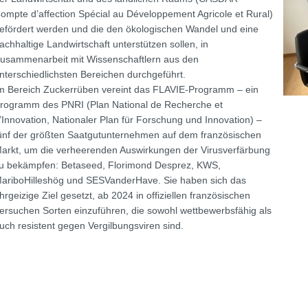
ompte d’affection Spécial au Développement Agricole et Rural)
efördert werden und die den ökologischen Wandel und eine
achhaltige Landwirtschaft unterstützen sollen, in
usammenarbeit mit Wissenschaftlern aus den
nterschiedlichsten Bereichen durchgeführt.
m Bereich Zuckerrüben vereint das FLAVIE-Programm – ein
rogramm des PNRI (Plan National de Recherche et
’Innovation, Nationaler Plan für Forschung und Innovation) –
ünf der größten Saatgutunternehmen auf dem französischen
arkt, um die verheerenden Auswirkungen der Virusverfärbung
u bekämpfen: Betaseed, Florimond Desprez, KWS,
ariboHilleshög und SESVanderHave. Sie haben sich das
hrgeizige Ziel gesetzt, ab 2024 in offiziellen französischen
ersuchen Sorten einzuführen, die sowohl wettbewerbsfähig als
uch resistent gegen Vergilbungsviren sind.