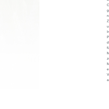
C
g
n
Z
u
I
P
d
f
M
z
M
e
V
a