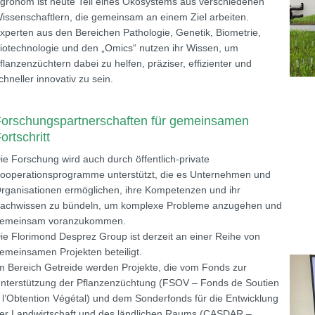
gronom ist heute Teil eines Ökosystems aus verschiedenen
issenschaftlern, die gemeinsam an einem Ziel arbeiten.
xperten aus den Bereichen Pathologie, Genetik, Biometrie,
iotechnologie und den „Omics“ nutzen ihr Wissen, um
flanzenzüchtern dabei zu helfen, präziser, effizienter und
chneller innovativ zu sein.
orschungspartnerschaften für gemeinsamen
ortschritt
ie Forschung wird auch durch öffentlich-private
ooperationsprogramme unterstützt, die es Unternehmen und
rganisationen ermöglichen, ihre Kompetenzen und ihr
achwissen zu bündeln, um komplexe Probleme anzugehen und
emeinsam voranzukommen.
ie Florimond Desprez Group ist derzeit an einer Reihe von
emeinsamen Projekten beteiligt.
m Bereich Getreide werden Projekte, die vom Fonds zur
nterstützung der Pflanzenzüchtung (FSOV – Fonds de Soutien
 l’Obtention Végétal) und dem Sonderfonds für die Entwicklung
er Landwirtschaft und des ländlichen Raums (CASDAR –