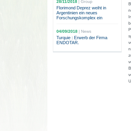
28/11/2018
|
Group
B
Florimond Deprez weiht in
n
Argentinien ein neues
I
Forschungskomplex ein
b
P
04/09/2018
|
News
s
Turquie : Erwerb der Firma
ENDOTAR.
v
n
z
v
B
v
U