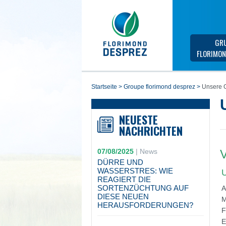
GR
FLORIMON
startseite
>
groupe florimond desprez
>
Unsere G
NEUESTE
NACHRICHTEN
07/08/2025
|
News
V
DÜRRE UND
WASSERSTRES: WIE
U
REAGIERT DIE
SORTENZÜCHTUNG AUF
A
DIESE NEUEN
M
HERAUSFORDERUNGEN?
F
E