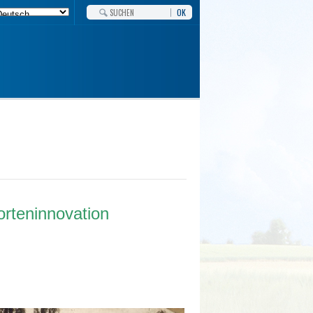
OK
orteninnovation