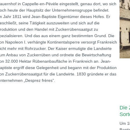
auernhof in Cappelle-en-Pévèle eingestellt, genau dort, wo sich
och heute der Hauptsitz der Unternehmensgruppe befindet.
m Jahr 1811 wird Jean-Baptiste Eigentümer dieses Hofes. Er
eschließt, seine Tätigkeit auszuweiten und sich auf die
roduktion und den Handel mit Zuckerrübensaatgut zu
pezialisieren. Und das aus einem ganz bestimmten Grund. Die
on Napoleon I. verhängte Kontinentalsperre versorgt Frankreich
icht mehr mit Rohrzucker. Der Kaiser ermutigte die Landwirte
um Anbau von Zuckerrüben und ordnete die Bewirtschaftung
on 32.000 Hektar Rübenanbaufläche in Frankreich an. Jean-
aptiste ergriff diese Gelegenheit und begann mit der Produktion
on Zuckerrübensaatgut für die Landwirte. 1830 gründete er das
nternehmen „Desprez frères”.
Die 
Sort
Um 18
Bapti