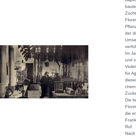
baute
Zücht
Flori
Pflan
der d
Umset
verfol
Im Ja
und s
Viole
für A
diese
chemi
Zucke
Die b
Flori
die er
Frank
Ruf.
Nach 