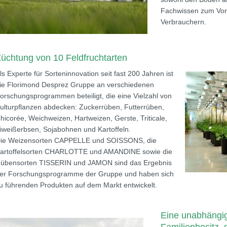
Fachwissen zum Vort
Verbrauchern.
üchtung von 10 Feldfruchtarten
ls Experte für Sorteninnovation seit fast 200 Jahren ist
ie Florimond Desprez Gruppe an verschiedenen
orschungsprogrammen beteiligt, die eine Vielzahl von
ulturpflanzen abdecken: Zuckerrüben, Futterrüben,
hicorée, Weichweizen, Hartweizen, Gerste, Triticale,
iweißerbsen, Sojabohnen und Kartoffeln.
ie Weizensorten CAPPELLE und SOISSONS, die
artoffelsorten CHARLOTTE und AMANDINE sowie die
übensorten TISSERIN und JAMON sind das Ergebnis
er Forschungsprogramme der Gruppe und haben sich
u führenden Produkten auf dem Markt entwickelt.
Eine unabhängi