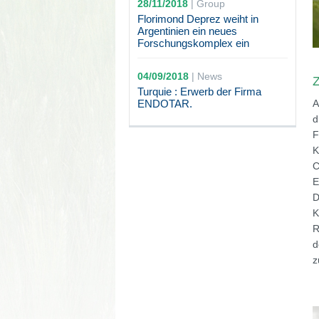
28/11/2018
|
Group
Florimond Deprez weiht in
Argentinien ein neues
Forschungskomplex ein
04/09/2018
|
News
Z
Turquie : Erwerb der Firma
ENDOTAR.
A
d
F
K
C
E
D
K
R
d
z