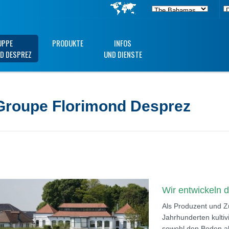
UPPE
PRODUKTE
INFOS
D DESPREZ
UND DIENSTE
Groupe Florimond Desprez
Wir entwickeln 
Als Produzent und Zü
Jahrhunderten kulti
sowohl den Boden al