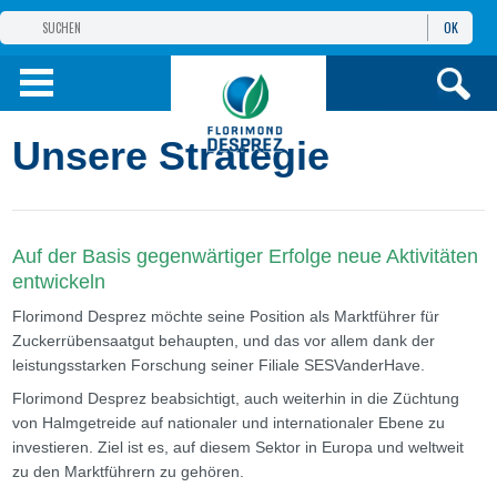
OK
GRUPPE
FLORIMOND DESPREZ
PRODUKTE
Unsere Strategie
INFOS
UND DIENSTE
Auf der Basis gegenwärtiger Erfolge neue Aktivitäten
entwickeln
Florimond Desprez möchte seine Position als Marktführer für
Zuckerrübensaatgut behaupten, und das vor allem dank der
leistungsstarken Forschung seiner Filiale SESVanderHave.
Florimond Desprez beabsichtigt, auch weiterhin in die Züchtung
von Halmgetreide auf nationaler und internationaler Ebene zu
investieren. Ziel ist es, auf diesem Sektor in Europa und weltweit
zu den Marktführern zu gehören.