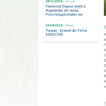
28/11/2018
|
Group
Florimond Deprez weiht in
Argentinien ein neues
Forschungskomplex ein
04/09/2018
|
News
Z
Turquie : Erwerb der Firma
ENDOTAR.
A
d
F
K
C
E
D
K
R
d
z