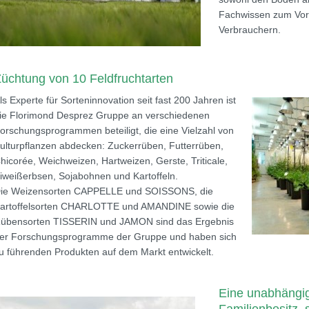
Fachwissen zum Vort
Verbrauchern.
üchtung von 10 Feldfruchtarten
ls Experte für Sorteninnovation seit fast 200 Jahren ist
ie Florimond Desprez Gruppe an verschiedenen
orschungsprogrammen beteiligt, die eine Vielzahl von
ulturpflanzen abdecken: Zuckerrüben, Futterrüben,
hicorée, Weichweizen, Hartweizen, Gerste, Triticale,
iweißerbsen, Sojabohnen und Kartoffeln.
ie Weizensorten CAPPELLE und SOISSONS, die
artoffelsorten CHARLOTTE und AMANDINE sowie die
übensorten TISSERIN und JAMON sind das Ergebnis
er Forschungsprogramme der Gruppe und haben sich
u führenden Produkten auf dem Markt entwickelt.
Eine unabhängi