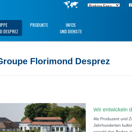
UPPE
PRODUKTE
INFOS
D DESPREZ
UND DIENSTE
Groupe Florimond Desprez
Wir entwickeln 
Als Produzent und Zü
Jahrhunderten kulti
sowohl den Boden al