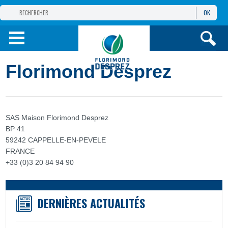
OK
GROUPE
FLORIMOND DESPREZ
PRODUITS
Florimond Desprez
INFOS
ET SERVICES
SAS Maison Florimond Desprez
BP 41
59242 CAPPELLE-EN-PEVELE
FRANCE
+33 (0)3 20 84 94 90
DERNIÈRES ACTUALITÉS