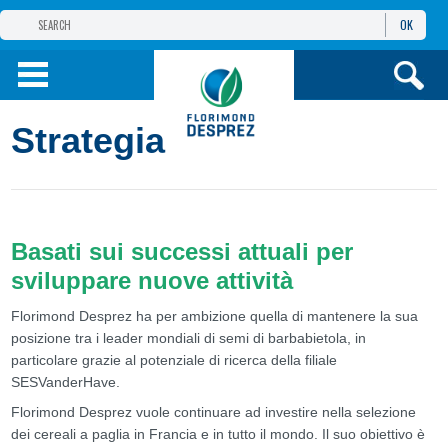
OK
GRUPPO FLORIMOND DESPREZ
FLORIMOND DESPREZ ITALIA
Strategia
LE NOSTRE VARIETÀ
INFOS
Basati sui successi attuali per
sviluppare nuove attività
PRESS
Florimond Desprez ha per ambizione quella di mantenere la sua
posizione tra i leader mondiali di semi di barbabietola, in
particolare grazie al potenziale di ricerca della filiale
SESVanderHave.
Florimond Desprez vuole continuare ad investire nella selezione
dei cereali a paglia in Francia e in tutto il mondo. Il suo obiettivo è