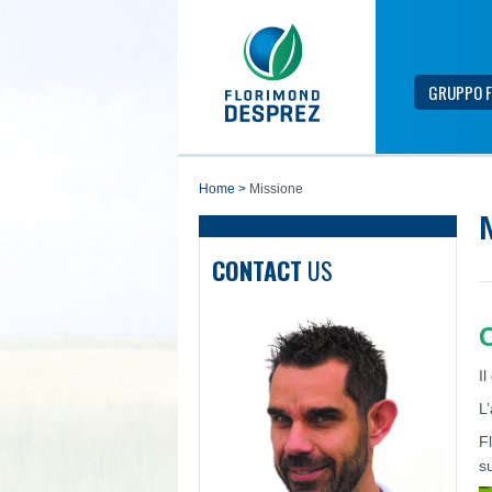
GRUPPO F
home
>
Missione
CONTACT
US
C
I
L’
F
su