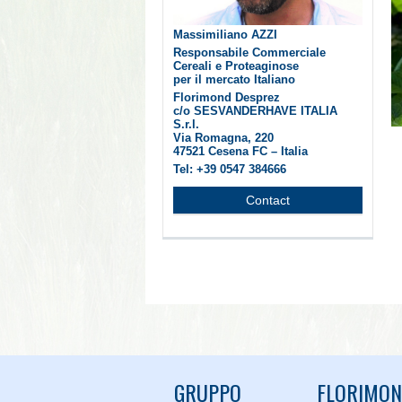
Massimiliano AZZI
Responsabile Commerciale
Cereali e Proteaginose
per il mercato Italiano
Florimond Desprez
c/o SESVANDERHAVE ITALIA
S.r.l.
Via Romagna, 220
47521 Cesena FC – Italia
Tel: +39 0547 384666
Contact
GRUPPO
FLORIMO