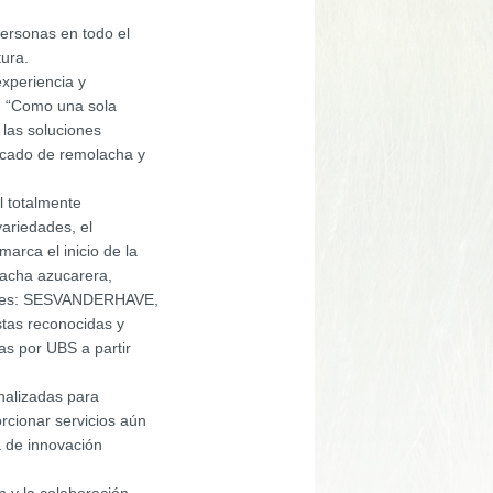
ersonas en todo el
tura.
experiencia y
. “Como una sola
 las soluciones
ercado de remolacha y
l totalmente
variedades, el
arca el inicio de la
lacha azucarera,
onales: SESVANDERHAVE,
tas reconocidas y
s por UBS a partir
nalizadas para
orcionar servicios aún
a de innovación