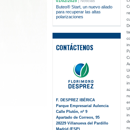
E
01/02/2025
|
Noticias
C
Buteo® Start, un nuevo aliado
para recuperar las altas
r
polarizaciones
c
D
t
c
i
CONTÁCTENOS
P
C
A
U
G
i
a
n
F. DESPREZ IBÉRICA
e
Parque Empresarial Aulencia
U
Calle Plutón, nº 9
i
Apartado de Correos, 95
d
28229 Villanueva del Pardillo
n
Madrid (ESP)