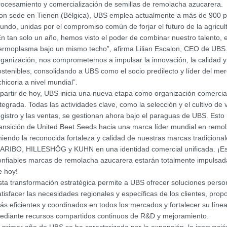
rocesamiento y comercialización de semillas de remolacha azucarera.
on sede en Tienen (Bélgica), UBS emplea actualmente a más de 900 p
undo, unidas por el compromiso común de forjar el futuro de la agricul
En tan solo un año, hemos visto el poder de combinar nuestro talento, 
ermoplasma bajo un mismo techo”, afirma Lilian Escalon, CEO de UBS
rganización, nos comprometemos a impulsar la innovación, la calidad y
ostenibles, consolidando a UBS como el socio predilecto y líder del m
chicoria a nivel mundial”.
 partir de hoy, UBS inicia una nueva etapa como organización comercia
ntegrada. Todas las actividades clave, como la selección y el cultivo de 
egistro y las ventas, se gestionan ahora bajo el paraguas de UBS. Esto m
ransición de United Beet Seeds hacia una marca líder mundial en remo
niendo la reconocida fortaleza y calidad de nuestras marcas tradici
ARIBO, HILLESHÖG y KUHN en una identidad comercial unificada. ¡Es
onfiables marcas de remolacha azucarera estarán totalmente impulsada
e hoy!
sta transformación estratégica permite a UBS ofrecer soluciones perso
atisfacer las necesidades regionales y específicas de los clientes, prop
ás eficientes y coordinados en todos los mercados y fortalecer su líne
ediante recursos compartidos continuos de R&D y mejoramiento.