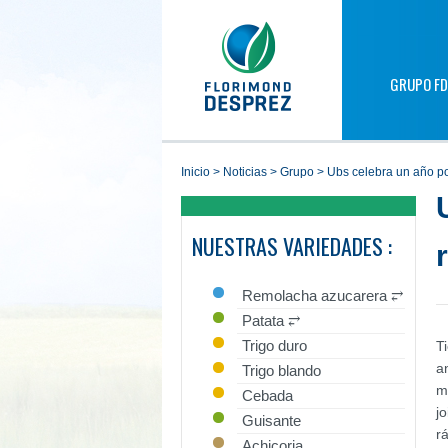
GRUPO FD
inicio
>
noticias
>
grupo
>
ubs celebra un año p
NUESTRAS VARIEDADES :
Remolacha azucarera ⥂
Patata ⥂
Trigo duro
T
a
Trigo blando
m
Cebada
j
Guisante
r
Achicoria