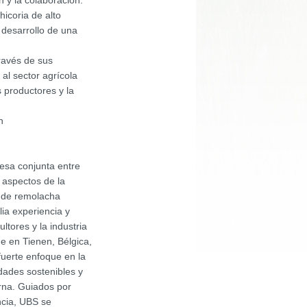
 y la colaboración.
icoria de alto
l desarrollo de una
ravés de sus
al sector agrícola
s productores y la
n
esa conjunta entre
 aspectos de la
s de remolacha
ia experiencia y
ltores y la industria
e en Tienen, Bélgica,
uerte enfoque en la
edades sostenibles y
rna. Guiados por
ncia, UBS se