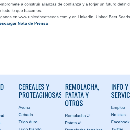
ompromete a construir alianzas de confianza y a forjar un futuro definid
n todo lo que hacemos.
íganos en www.unitedbeetseeds.com y en LinkedIn: United Beet Seeds
escargar Nota de Prensa
ND
CEREALES Y
REMOLACHA,
INFO Y
PROTEAGINOSAS
PATATA Y
SERVIC
OTROS
Avena
Empleo
Cebada
Noticias
dad
Remolacha ⥂
Trigo duro
Facebook
o
Patata ⥂
Trigo blando
Twitter