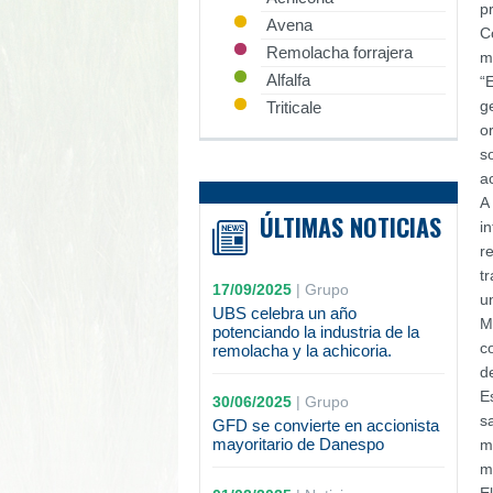
p
Avena
C
Remolacha forrajera
m
Alfalfa
“
g
Triticale
o
s
a
A
ÚLTIMAS NOTICIAS
i
r
t
17/09/2025
|
Grupo
u
UBS celebra un año
M
potenciando la industria de la
c
remolacha y la achicoria.
d
E
30/06/2025
|
Grupo
s
GFD se convierte en accionista
mayoritario de Danespo
m
m