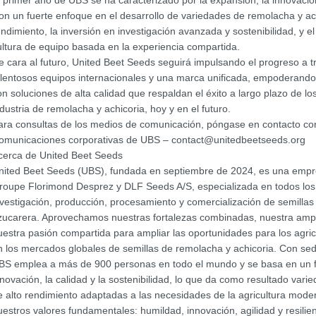
l primer año de UBS se ha caracterizado por la expansión, la innovación
on un fuerte enfoque en el desarrollo de variedades de remolacha y ach
endimiento, la inversión en investigación avanzada y sostenibilidad, y e
ultura de equipo basada en la experiencia compartida.
e cara al futuro, United Beet Seeds seguirá impulsando el progreso a t
alentosos equipos internacionales y una marca unificada, empoderando 
on soluciones de alta calidad que respaldan el éxito a largo plazo de lo
ndustria de remolacha y achicoria, hoy y en el futuro.
ara consultas de los medios de comunicación, póngase en contacto co
omunicaciones corporativas de UBS – contact@unitedbeetseeds.org
cerca de United Beet Seeds
nited Beet Seeds (UBS), fundada en septiembre de 2024, es una empr
roupe Florimond Desprez y DLF Seeds A/S, especializada en todos los
nvestigación, producción, procesamiento y comercialización de semilla
zucarera. Aprovechamos nuestras fortalezas combinadas, nuestra ampl
uestra pasión compartida para ampliar las oportunidades para los agricu
n los mercados globales de semillas de remolacha y achicoria. Con sed
BS emplea a más de 900 personas en todo el mundo y se basa en un f
nnovación, la calidad y la sostenibilidad, lo que da como resultado vari
e alto rendimiento adaptadas a las necesidades de la agricultura mode
uestros valores fundamentales: humildad, innovación, agilidad y resilie