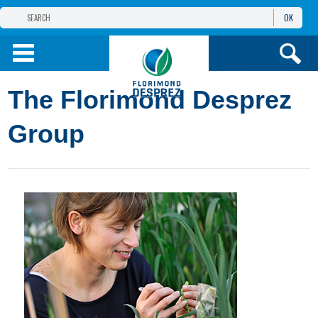
OK
FLORIMOND DESPREZ
GROUP
FLORIMOND DESPREZ CEI
The Florimond Desprez
OUR PRODUCTS
Group
ИНФОРМАЦИЯ И
УСЛУГИ