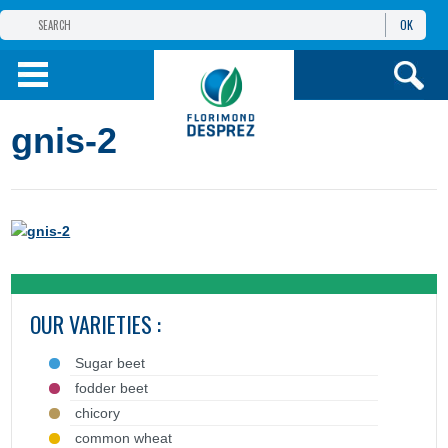
OK
FLORIMOND DESPREZ
GROUP
FLORIMOND DESPREZ CEI
gnis-2
OUR PRODUCTS
ИНФОРМАЦИЯ И
УСЛУГИ
OUR VARIETIES :
Sugar beet
fodder beet
chicory
common wheat