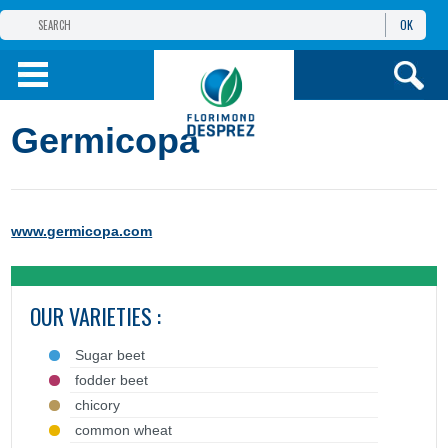
OK
FLORIMOND DESPREZ
GROUP
FLORIMOND DESPREZ CEI
Germicopa
OUR PRODUCTS
ИНФОРМАЦИЯ И
УСЛУГИ
www.germicopa.com
OUR VARIETIES :
Sugar beet
fodder beet
chicory
common wheat