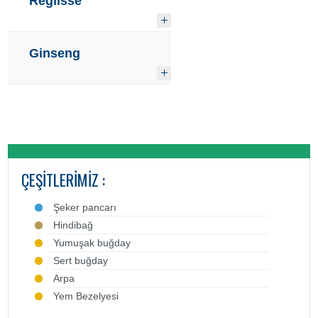
Reglisse
Ginseng
ÇEŞITLERIMIZ :
Şeker pancarı
Hindibağ
Yumuşak buğday
Sert buğday
Arpa
Yem Bezelyesi