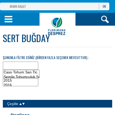
OK
FLORIMOND DESPREZ
GRUBU
FLORIMOND DESPREZ
TÜRKIYE
SERT BUĞDAY
ÜRÜNLER
ŞUNUNLA FILTRE EDINIZ (BIRDEN FAZLA SEÇENEK MEVCUTTUR) :
BILGI VE
HIZMETLER
Çeşitle