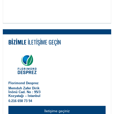
BIZIMLE
ILETIŞIME GEÇIN
Florimond Desprez
Memduh Zafer Dirik
İnönü Cad. No : 95/3
Kozyatağı – Istanbul
0.216 658 73 54
İletişime geçiniz