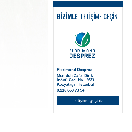
BIZIMLE
ILETIŞIME GEÇIN
Florimond Desprez
Memduh Zafer Dirik
İnönü Cad. No : 95/3
Kozyatağı – Istanbul
0.216 658 73 54
İletişime geçiniz