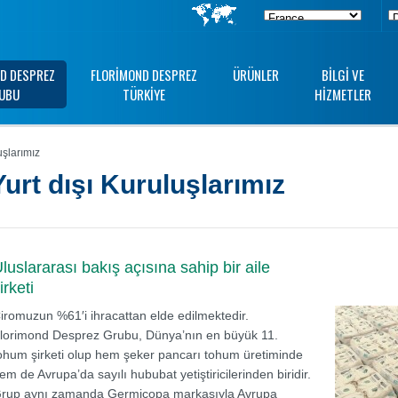
D DESPREZ
FLORIMOND DESPREZ
ÜRÜNLER
BILGI VE
UBU
TÜRKIYE
HIZMETLER
uşlarımız
Yurt dışı Kuruluşlarımız
luslararası bakış açısına sahip bir aile
irketi
iromuzun %61′i ihracattan elde edilmektedir.
lorimond Desprez Grubu, Dünya’nın en büyük 11.
ohum şirketi olup hem şeker pancarı tohum üretiminde
em de Avrupa’da sayılı hububat yetiştiricilerinden biridir.
rup aynı zamanda Germicopa markasıyla Avrupa