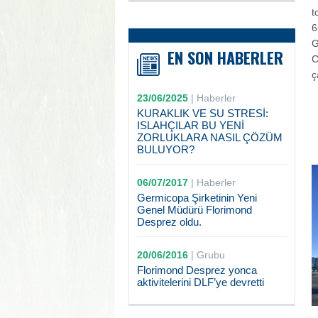
t
6
G
EN SON HABERLER
C
ç
23/06/2025
|
Haberler
KURAKLIK VE SU STRESİ:
ISLAHÇILAR BU YENİ
ZORLUKLARA NASIL ÇÖZÜM
BULUYOR?
06/07/2017
|
Haberler
Germicopa Şirketinin Yeni
Genel Müdürü Florimond
Desprez oldu.
20/06/2016
|
Grubu
Florimond Desprez yonca
aktivitelerini DLF’ye devretti