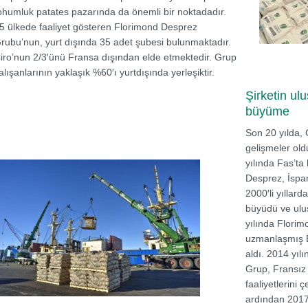
ohumluk patates pazarında da önemli bir noktadadır.
5 ülkede faaliyet gösteren Florimond Desprez
rubu’nun, yurt dışında 35 adet şubesi bulunmaktadır.
iro’nun 2/3′ünü Fransa dışından elde etmektedir. Grup
alışanlarının yaklaşık %60′ı yurtdışında yerleşiktir.
Şirketin ulu
büyüme
Son 20 yılda,
gelişmeler old
yılında Fas’ta
Desprez, İspan
2000′li yıllard
büyüdü ve ulu
yılında Flori
uzmanlaşmış B
aldı. 2014 yıl
Grup, Fransız 
faaliyetlerini 
ardından 2017 