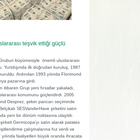
slararası teşvik ettiği güçlü
 Grubun büyümesiyle önemli uluslararası
u. Yurtdışında ilk doğrudan kuruluş, 1987
 kuruldu. Ardından 1993 yılında Florimond
ya pazarına girdi.
an itibaren Grup yeni fırsatlar yakaladı,
slararası konumunu güçlendirdi. 2005
mond Desprez, şeker pancarı seçiminde
elçikalı SESVanderHave şirketini satın
ında yeni bir dönüm noktasına ulaşıldı.
şirketi Germicopa’yı satın alarak patates
çeşitlendirme çalışmalarına hız verdi ve
yılında faaliyetleri büyük oranda ihracata