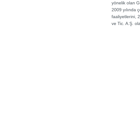
yönelik olan
2009 yılında çe
faaliyetlerini
ve Tic. A.Ş. o