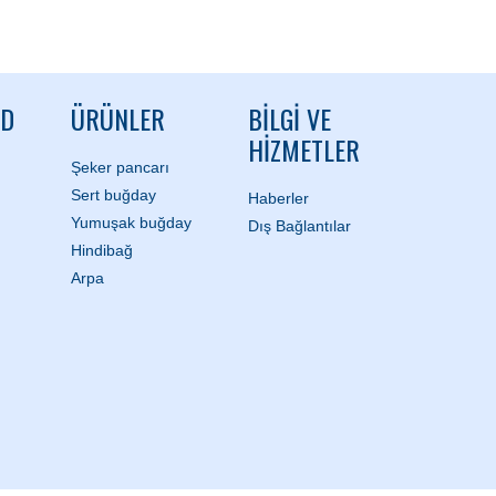
ND
ÜRÜNLER
BILGI VE
HIZMETLER
Şeker pancarı
Sert buğday
Haberler
Yumuşak buğday
Dış Bağlantılar
Hindibağ
Arpa