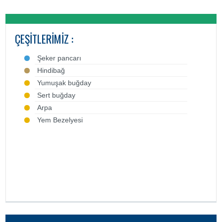
ÇEŞITLERIMIZ :
Şeker pancarı
Hindibağ
Yumuşak buğday
Sert buğday
Arpa
Yem Bezelyesi