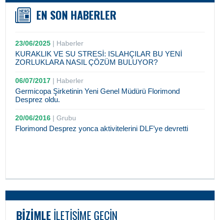
EN SON HABERLER
23/06/2025
|
Haberler
KURAKLIK VE SU STRESİ: ISLAHÇILAR BU YENİ
ZORLUKLARA NASIL ÇÖZÜM BULUYOR?
06/07/2017
|
Haberler
Germicopa Şirketinin Yeni Genel Müdürü Florimond
Desprez oldu.
20/06/2016
|
Grubu
Florimond Desprez yonca aktivitelerini DLF’ye devretti
BIZIMLE
ILETIŞIME GEÇIN