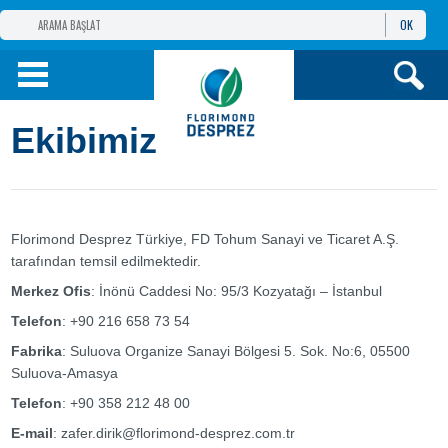
OK
FLORIMOND DESPREZ
GRUBU
FLORIMOND DESPREZ
TÜRKIYE
Ekibimiz
ÜRÜNLER
BILGI VE
HIZMETLER
Florimond Desprez Türkiye, FD Tohum Sanayi ve Ticaret A.Ş.
tarafından temsil edilmektedir.
Merkez Ofis
: İnönü Caddesi No: 95/3 Kozyatağı – İstanbul
Telefon
: +90 216 658 73 54
Fabrika
: Suluova Organize Sanayi Bölgesi 5. Sok. No:6, 05500
Suluova-Amasya
Telefon
: +90 358 212 48 00
E-mail
: zafer.dirik@florimond-desprez.com.tr