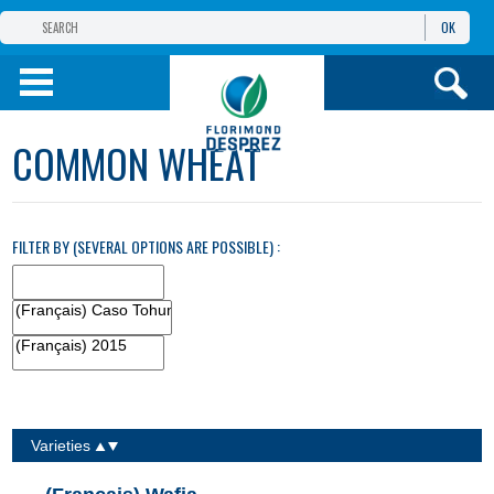
OK
(FRANÇAIS) GROUPE
FLORIMOND
DESPREZ
(FRANÇAIS) FLORIMOND
COMMON WHEAT
DESPREZ
TURQUIE
(FRANÇAIS) PRODUITS
FILTER BY (SEVERAL OPTIONS ARE POSSIBLE) :
BILGI VE
HIZMETLER
Varieties