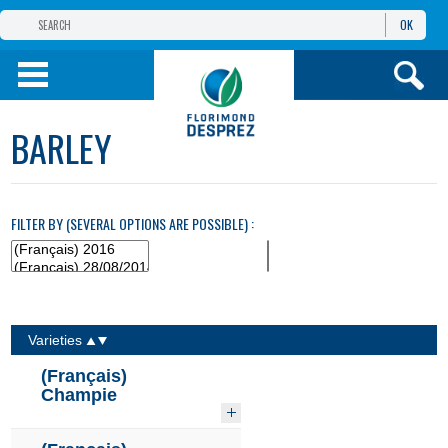
OK
(FRANÇAIS) GROUPE
FLORIMOND
DESPREZ
(FRANÇAIS) FLORIMOND
BARLEY
DESPREZ
TURQUIE
(FRANÇAIS) PRODUITS
FILTER BY (SEVERAL OPTIONS ARE POSSIBLE) :
BILGI VE
HIZMETLER
Varieties
(Français)
Champie