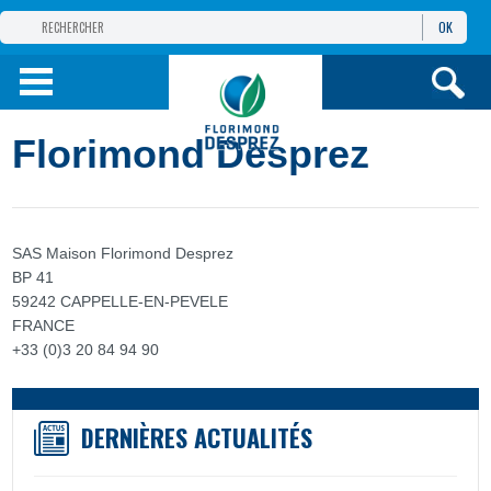
OK
GROUPE
FLORIMOND DESPREZ
PRODUITS
Florimond Desprez
INFOS
ET SERVICES
SAS Maison Florimond Desprez
BP 41
59242 CAPPELLE-EN-PEVELE
FRANCE
+33 (0)3 20 84 94 90
DERNIÈRES ACTUALITÉS