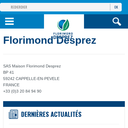
OK
GROUPE
FLORIMOND DESPREZ
PRODUITS
Florimond Desprez
INFOS
ET SERVICES
SAS Maison Florimond Desprez
BP 41
59242 CAPPELLE-EN-PEVELE
FRANCE
+33 (0)3 20 84 94 90
DERNIÈRES ACTUALITÉS