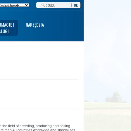
OK
RMACJE I
NARZĘDZIA
SŁUGI
the field of breeding, producing and selling
re than 40 countries worldwide and specialises