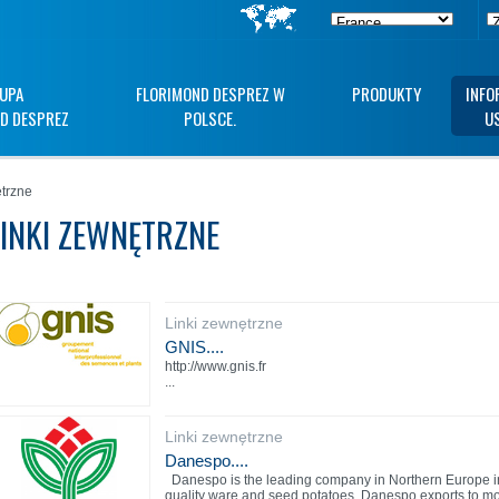
UPA
FLORIMOND DESPREZ W
PRODUKTY
INFO
D DESPREZ
POLSCE.
U
trzne
LINKI ZEWNĘTRZNE
Linki zewnętrzne
GNIS....
http://www.gnis.fr
...
Linki zewnętrzne
Danespo....
Danespo is the leading company in Northern Europe in 
quality ware and seed potatoes. Danespo exports to mo