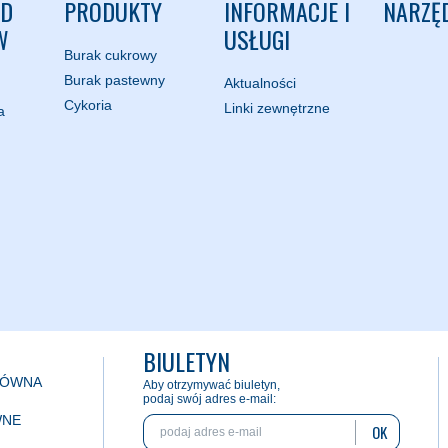
ND
PRODUKTY
INFORMACJE I
NARZĘ
W
USŁUGI
Burak cukrowy
Burak pastewny
Aktualności
Cykoria
Linki zewnętrzne
a
BIULETYN
ŁÓWNA
Aby otrzymywać biuletyn,
podaj swój adres e-mail:
WNE
OK