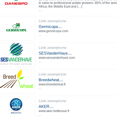
in sales to professional potato growers. 80% of the see
Africa, the Middle East and […]
...
Linki zewnętrzne
Germicopa....
www.germicopa.com
...
Linki zewnętrzne
SESVanderHave....
www.sesvanderhave.com
...
Linki zewnętrzne
Breedwheat....
www.breedwheat.fr
...
Linki zewnętrzne
AKER....
www.aker-betterave.fr
...