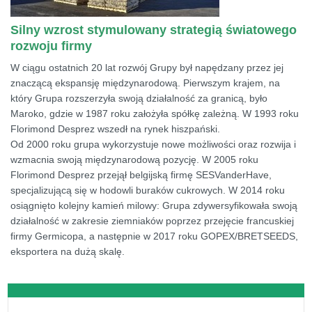
Silny wzrost stymulowany strategią światowego
rozwoju firmy
W ciągu ostatnich 20 lat rozwój Grupy był napędzany przez jej
znaczącą ekspansję międzynarodową. Pierwszym krajem, na
który Grupa rozszerzyła swoją działalność za granicą, było
Maroko, gdzie w 1987 roku założyła spółkę zależną. W 1993 roku
Florimond Desprez wszedł na rynek hiszpański.
Od 2000 roku grupa wykorzystuje nowe możliwości oraz rozwija i
wzmacnia swoją międzynarodową pozycję. W 2005 roku
Florimond Desprez przejął belgijską firmę SESVanderHave,
specjalizującą się w hodowli buraków cukrowych. W 2014 roku
osiągnięto kolejny kamień milowy: Grupa zdywersyfikowała swoją
działalność w zakresie ziemniaków poprzez przejęcie francuskiej
firmy Germicopa, a następnie w 2017 roku GOPEX/BRETSEEDS,
eksportera na dużą skalę.