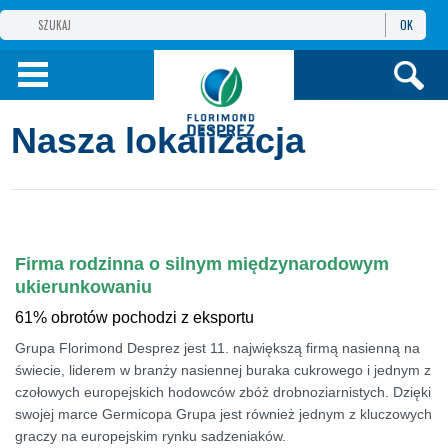
OK
GRUPA
FLORIMOND DESPREZ
FLORIMOND DESPREZ W POLSCE.
Nasza lokalizacja
PRODUKTY
INFORMACJE I
USŁUGI
Firma rodzinna o silnym międzynarodowym
NARZĘDZIA
ukierunkowaniu
61% obrotów pochodzi z eksportu
Grupa Florimond Desprez jest 11. największą firmą nasienną na
świecie, liderem w branży nasiennej buraka cukrowego i jednym z
czołowych europejskich hodowców zbóż drobnoziarnistych. Dzięki
swojej marce Germicopa Grupa jest również jednym z kluczowych
graczy na europejskim rynku sadzeniaków.