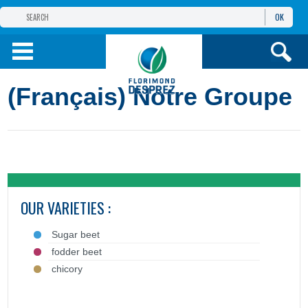
OK
GROUPE
FLORIMOND DESPREZ
(FRANÇAIS) FLORIMOND DESPREZ
(Français) Notre Groupe
POLOGNE
(FRANÇAIS) PRODUITS
INFORMACJE I
USŁUGI
TOOLBOX
OUR VARIETIES :
Sugar beet
fodder beet
chicory