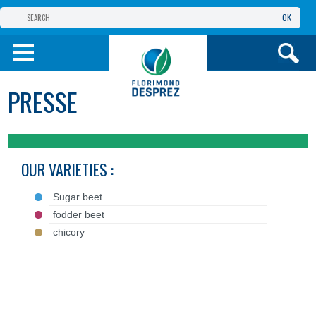
OK
GROUPE
FLORIMOND DESPREZ
(FRANÇAIS) FLORIMOND DESPREZ
PRESSE
POLOGNE
(FRANÇAIS) PRODUITS
INFORMACJE I
USŁUGI
OUR VARIETIES :
TOOLBOX
Sugar beet
fodder beet
chicory