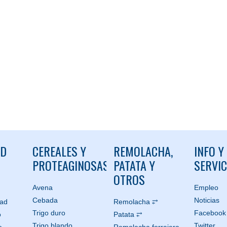
ND
CEREALES Y
REMOLACHA,
INFO Y
PROTEAGINOSAS
PATATA Y
SERVIC
OTROS
Avena
Empleo
Cebada
Noticias
dad
Remolacha ⥂
Trigo duro
Facebook
o
Patata ⥂
Trigo blando
Twitter