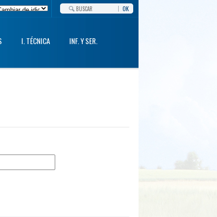
OK
S
I. TÉCNICA
INF. Y SER.