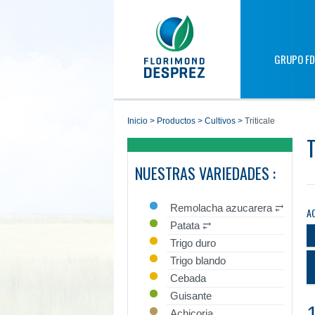
GRUPO FD
inicio
>
productos
>
cultivos
>
Triticale
NUESTRAS VARIEDADES :
Remolacha azucarera ⥂
A
Patata ⥂
Trigo duro
Trigo blando
Cebada
Guisante
Achicoria