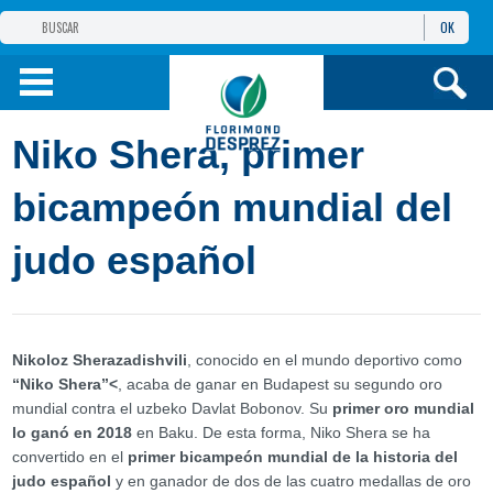
OK
GRUPO FD
FD IBÉRICA
Niko Shera, primer
CEREALES Y PROT.
bicampeón mundial del
judo español
REMOLACHA, PATATA Y OTROS
I. TÉCNICA
Nikoloz Sherazadishvili
, conocido en el mundo deportivo como
INF. Y SER.
“Niko Shera”<
, acaba de ganar en Budapest su segundo oro
mundial contra el uzbeko Davlat Bobonov. Su
primer oro mundial
lo ganó en 2018
en Baku. De esta forma, Niko Shera se ha
convertido en el
primer bicampeón mundial de la historia del
judo español
y en ganador de dos de las cuatro medallas de oro