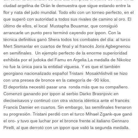
ciudad argelina de Orán le demuestra que sigue estando entre la
flor y nata del judo mundial. Todo ello con un torneo perfecto, en el
que superó con autoridad a todos sus rivales de camino al oro. El
último de ellos, el local Mustapha Bouamar, que consiguió
arrancarle un punto pero terminó cayendo por ippon. Con la
técnica definitiva ganó Shera todos los combates del día: al turco
Mert Sismanlar en cuartos de final y al francés Joris Agbegnenou
en semifinales. Un ejemplo perfecto de la enorme superioridad
exhibida por el judoka del Famu en Argelia.La medalla de Nikoloz
no fue la única para la entidad viguesa. Y es que el también
georgiano nacionalizado español Tristani Mosakhlishvili se hizo
con una presea de bronce en la categoría de -90 kilos.
El deportista necesitó pasar una ronda más que su compañero.
Comenzó ganando por ippon al serbio Darko Brasnjovic en
dieciseisavos y continuó con otra victoria idéntica ante el francés
Francis Damier en cuartos. Sin embargo, las semifinales frenaron
su progresión. Tristani perdió con el turco Mihael Zgank-que ganó
el oro- y tuvo que luchar por el bronce frente al italiano Gennaro
Pirelli, al que derrotó con un ippon que valió la segunda medalla.