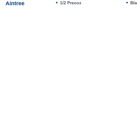
Aintree
1/2 Precoz
Bl