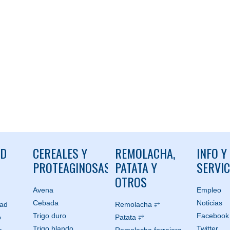
ND
CEREALES Y
REMOLACHA,
INFO Y
PROTEAGINOSAS
PATATA Y
SERVIC
OTROS
Avena
Empleo
Cebada
Noticias
dad
Remolacha ⥂
Trigo duro
Facebook
o
Patata ⥂
Trigo blando
Twitter