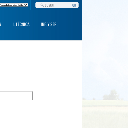
OK
S
I. TÉCNICA
INF. Y SER.