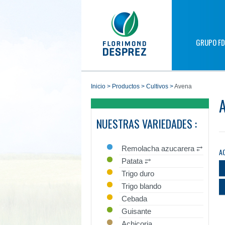
GRUPO FD
inicio
>
productos
>
cultivos
>
Avena
NUESTRAS VARIEDADES :
Remolacha azucarera ⥂
A
Patata ⥂
Trigo duro
Trigo blando
Cebada
Guisante
Achicoria