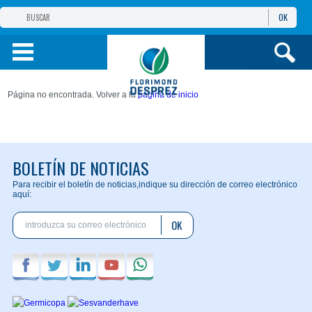
OK
GRUPO FD
FD IBÉRICA
Página no encontrada. Volver a la
página de inicio
CEREALES Y PROT.
REMOLACHA, PATATA Y OTROS
BOLETÍN DE NOTICIAS
Para recibir el boletín de noticias,
indique su dirección de correo electrónico
I. TÉCNICA
aquí:
OK
INF. Y SER.