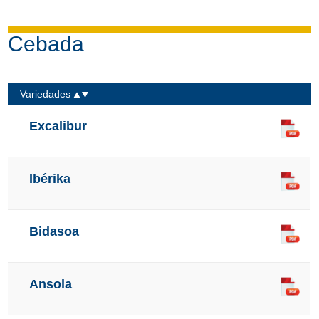
Cebada
Variedades
Excalibur
Ibérika
Bidasoa
Ansola