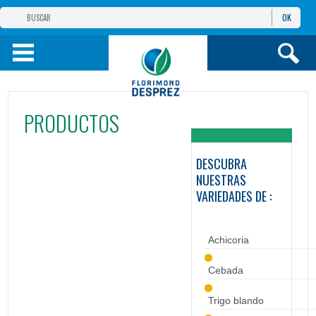
OK
GRUPO FD
FD IBÉRICA
PRODUCTOS
CEREALES Y PROT.
REMOLACHA, PATATA Y OTROS
DESCUBRA
NUESTRAS
VARIEDADES DE :
I. TÉCNICA
INF. Y SER.
Achicoria
Cebada
Trigo blando