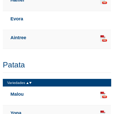
Hamel
Evora
Aintree
Patata
Variedades
Malou
Yona