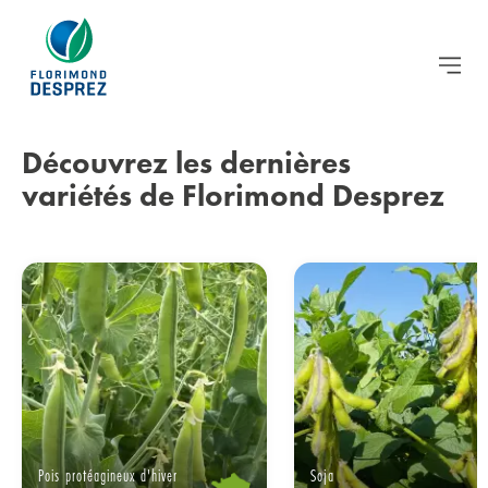
Découvrez
les dernières
variétés
de Florimond Desprez
Pois protéagineux d'hiver
Soja