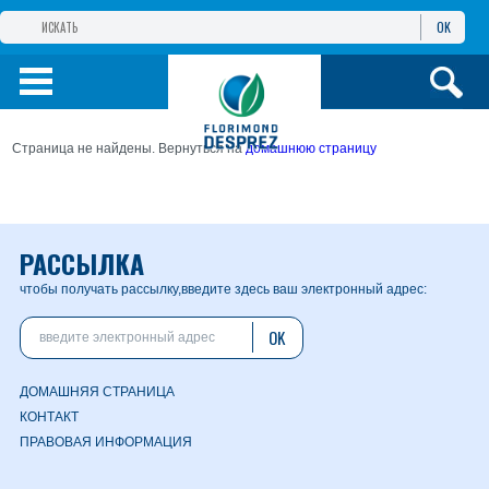
OK
ГРУППА КОМПАНИЙ
ФЛОРИМОН
ДЕПРЕ
ФЛОРИМОН
ДЕПРЕ ЕВРАЗИЯ
Страница не найдены. Вернуться на
домашнюю страницу
ПРОДУКТЫ
ИНФОРМАЦИЯ И
УСЛУГИ
РАССЫЛКА
чтобы получать рассылку,
введите здесь ваш электронный адрес:
OK
ДОМАШНЯЯ СТРАНИЦА
КОНТАКТ
ПРАВОВАЯ ИНФОРМАЦИЯ